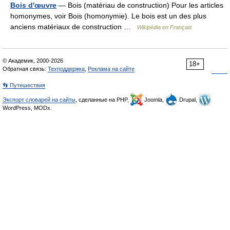
Bois d'œuvre
— Bois (matériau de construction) Pour les articles
homonymes, voir Bois (homonymie). Le bois est un des plus
anciens matériaux de construction …
Wikipédia en Français
© Академик, 2000-2026
18+
Обратная связь:
Техподдержка
,
Реклама на сайте
👣 Путешествия
Экспорт словарей на сайты
, сделанные на PHP,
Joomla,
Drupal,
WordPress, MODx.