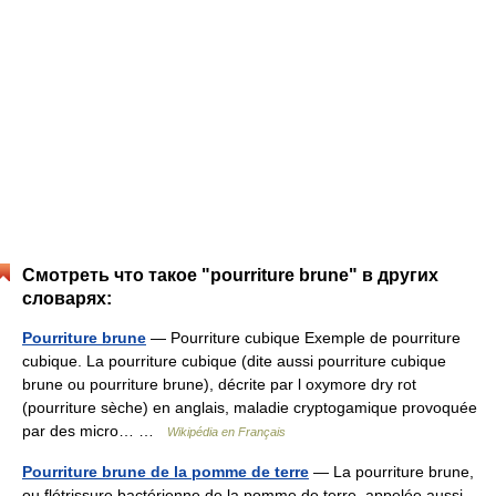
Смотреть что такое "pourriture brune" в других
словарях:
Pourriture brune
— Pourriture cubique Exemple de pourriture
cubique. La pourriture cubique (dite aussi pourriture cubique
brune ou pourriture brune), décrite par l oxymore dry rot
(pourriture sèche) en anglais, maladie cryptogamique provoquée
par des micro… …
Wikipédia en Français
Pourriture brune de la pomme de terre
— La pourriture brune,
ou flétrissure bactérienne de la pomme de terre, appelée aussi