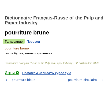
Dictionnaire Français-Russe of the Pulp and
Paper Industry
pourriture brune
Толкование
Перевод
pourriture brune
гниль бурая, гниль коричневая
Dictionnaire Français-Russe of the Pulp and Paper Industry
.
S.V. Bakhmutov
.
2009
.
Игры ⚽
Поможем написать курсовую
pourriture bleue
pourriture circulaire